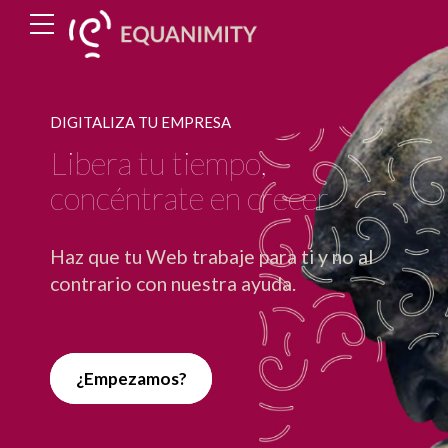
DIGITALIZA TU EMPRESA
Libera tu tiempo,
concéntrate en crecer
Haz que tu Web trabaje para ti y no al
contrario con nuestra ayuda.
¿Empezamos?