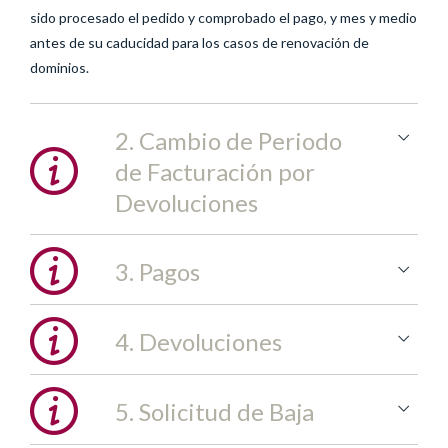
sido procesado el pedido y comprobado el pago, y mes y medio
antes de su caducidad para los casos de renovación de
dominios.
2. Cambio de Periodo
de Facturación por
Devoluciones
3. Pagos
4. Devoluciones
Por cada devolución bancaria que se produzca por causas
5. Solicitud de Baja
imputables al cliente, eQuanimity.es cobrará como
concepto de gestión y gastos de devolución el coste de