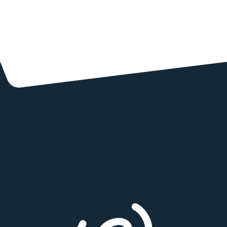
debe observar esta circunstancia para no perder el
contenido que tuviera alojado en el servidor.
90-95%
25% de descuento
< 90%
100% de descuento
hola[@]equanimity.es