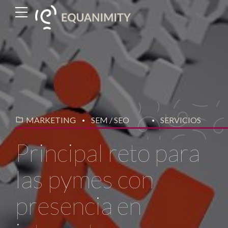
MARKETING
SEM / SEO
SERVICIOS
Principal reto para
las pymes con
presencia en