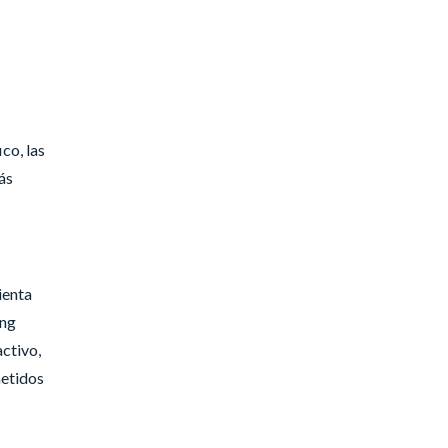
co, las
ás
ienta
ing
ctivo,
metidos