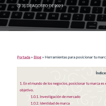
31 DE AGOSTO DE 2023
Portada
»
Blog
»
Herramientas para posicionar tu mar
Índic
1.
En el mundo de los negocios, posicionar tu marca es e
objetivo.
1.0.1.
Investigación de mercado
1.0.2.
Identidad de marca