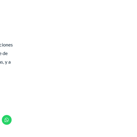
cciones
e de
s, y a