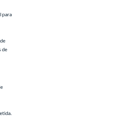
l para
 de
s de
de
etida.