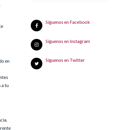
e
Síguenos en Facebook
te
Síguenos en Instagram
Síguenos en Twitter
do en
entes
 a tu
cia.
erente