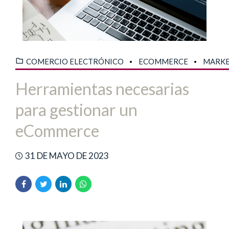
COMERCIO ELECTRÓNICO
ECOMMERCE
MARKE
Herramientas necesarias
para gestionar un
eCommerce
31 DE MAYO DE 2023