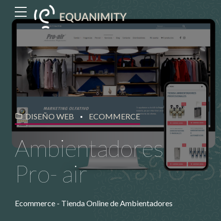
DISEÑO WEB
ECOMMERCE
Ambientadores
Pro- air
Ecommerce - Tienda Online de Ambientadores