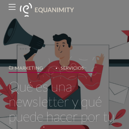
MARKETING
SERVICIOS
Qué es una
newsletter y qué
puede hacer por tu