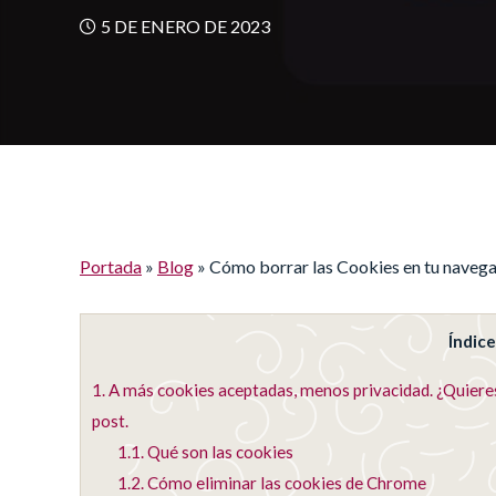
5 DE ENERO DE 2023
Portada
»
Blog
»
Cómo borrar las Cookies en tu naveg
Índic
1.
A más cookies aceptadas, menos privacidad. ¿Quiere
post.
1.1.
Qué son las cookies
1.2.
Cómo eliminar las cookies de Chrome