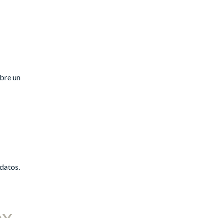
abre un
 datos.
ox