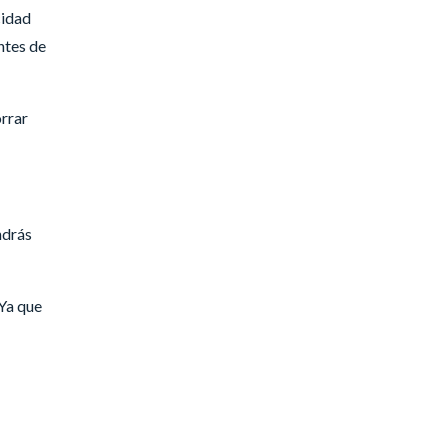
cidad
ntes de
rrar
ndrás
Ya que