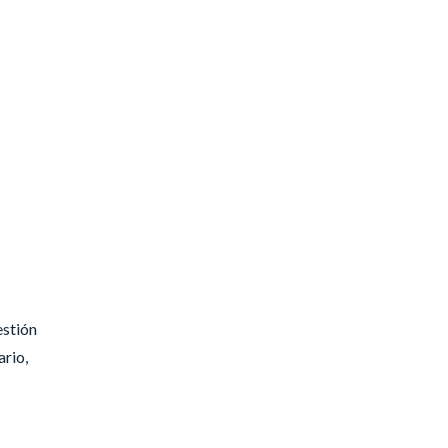
estión
ario,