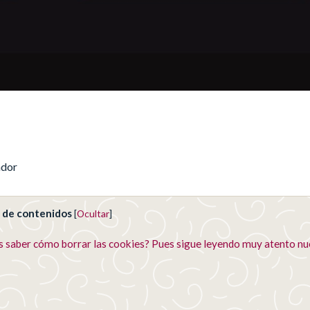
ador
e de contenidos
[
Ocultar
]
s saber cómo borrar las cookies? Pues sigue leyendo muy atento nu