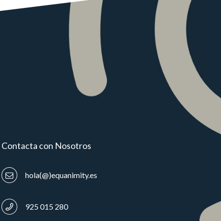
Contacta con Nosotros
hola(@)equanimity.es
925 015 280