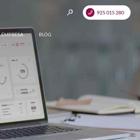
925 015 280
A EMPRESA
BLOG