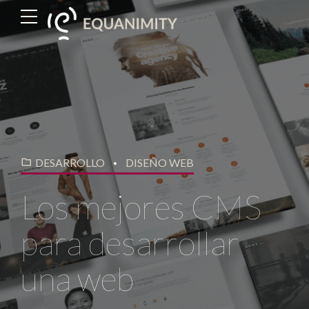
DESARROLLO
DISEÑO WEB
Los mejores CMS
para desarrollar
una web