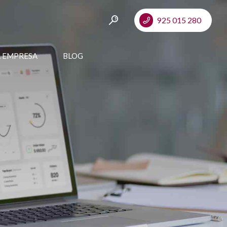
925 015 280
A EMPRESA
BLOG