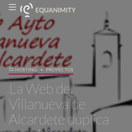
HOSTING
PROYECTOS
La Web del
Villanueva de
Alcardete duplica