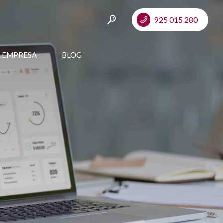
925 015 280
A EMPRESA
BLOG