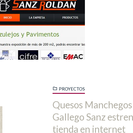
PROYECTOS
Quesos Manchegos
Gallego Sanz estre
tienda en internet