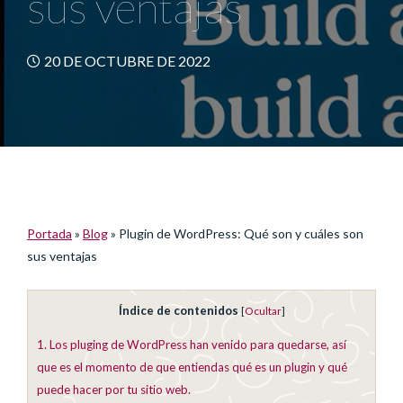
sus ventajas
20 DE OCTUBRE DE 2022
Portada
»
Blog
»
Plugin de WordPress: Qué son y cuáles son
sus ventajas
Índice de contenidos
[
Ocultar
]
1.
Los pluging de WordPress han venido para quedarse, así
que es el momento de que entiendas qué es un plugin y qué
puede hacer por tu sitio web.