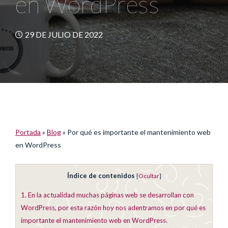
en WordPress
29 DE JULIO DE 2022
Portada
»
Blog
»
Por qué es importante el mantenimiento web
en WordPress
Índice de contenidos
[
Ocultar
]
1.
En la actualidad muchas páginas web se desarrollan con
WordPress, por esta razón hoy nos adentramos en por qué es
importante el mantenimiento web en WordPress.