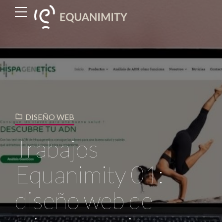
DISEÑO WEB
Trabajos
Equanimity 01:
diseño web de