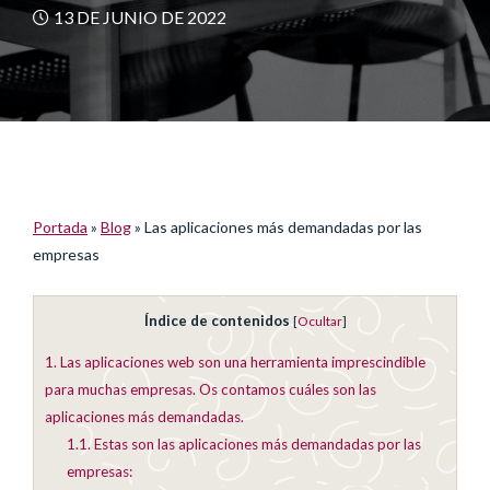
13 DE JUNIO DE 2022
Portada
»
Blog
»
Las aplicaciones más demandadas por las
empresas
Índice de contenidos
[
Ocultar
]
1.
Las aplicaciones web son una herramienta imprescindible
para muchas empresas. Os contamos cuáles son las
aplicaciones más demandadas.
1.1.
Estas son las aplicaciones más demandadas por las
empresas: