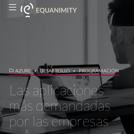
AZURE
DESARROLLO
PROGRAMACIÓN
Las aplicaciones
más demandadas
por las empresas