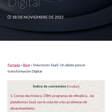
Digital
18 DE NOVIEMBRE DE 2022
Portada
»
Blog
»
Soluciones SaaS: Un aliado para la
transformación Digital
Índice de contenidos
[
Ocultar
]
1.
Correo electrónico, CRM, programas de ofimática… las
plataformas SaaS son la solución a los problemas de
almacenamiento.